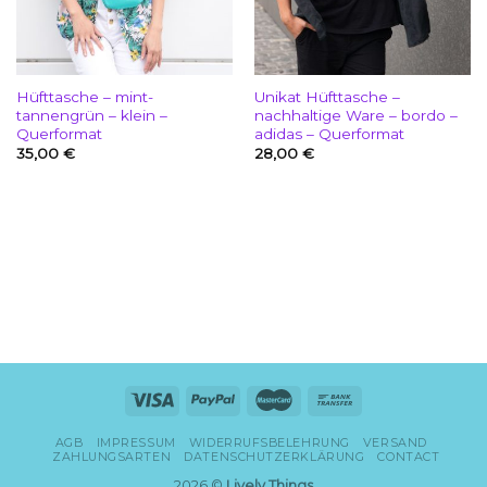
Hüfttasche – mint-
Unikat Hüfttasche –
tannengrün – klein –
nachhaltige Ware – bordo –
Querformat
adidas – Querformat
35,00
€
28,00
€
AGB
IMPRESSUM
WIDERRUFSBELEHRUNG
VERSAND
ZAHLUNGSARTEN
DATENSCHUTZERKLÄRUNG
CONTACT
2026 ©
Lively Things