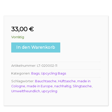
33,00
€
Vorrätig
In den Warenkorb
Artikelnummer:
LT-020002-11
Kategorien:
Bags
,
Upcycling Bags
Schlagwörter:
Bauchtasche
,
Hüfttasche
,
made in
Cologne
,
made in Europe
,
nachhaltig
,
Slingtasche
,
Umweltfreundlich
,
upcycling