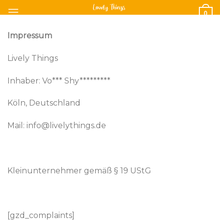
Skip
0
to
content
Impressum
Lively Things
Inhaber: Vo*** Shy*********
Köln, Deutschland
Mail: info@livelythings.de
Kleinunternehmer gemäß § 19 UStG
[gzd_complaints]