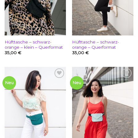
Hüfttasche – schwarz-
Hüfttasche – schwarz-
orange – klein – Querformat
orange – Querformat
35,00
€
35,00
€
Add to
Add to
Neu
Neu
wishlist
wishlist