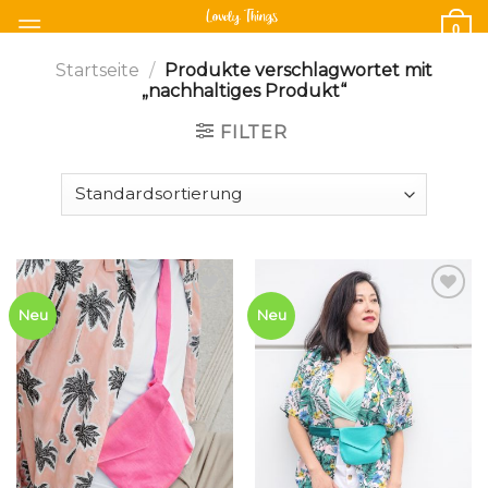
Skip
0
to
content
Startseite
/
Produkte verschlagwortet mit
„nachhaltiges Produkt“
FILTER
Add to
Add to
Neu
Neu
wishlist
wishlist