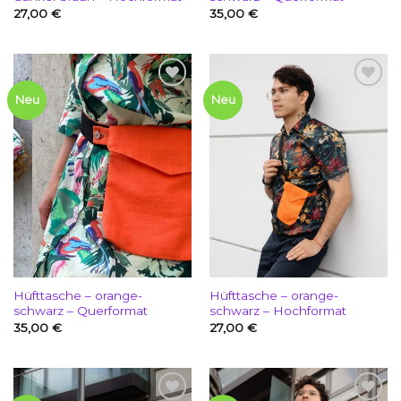
27,00
€
35,00
€
Add to
Add to
Neu
Neu
wishlist
wishlist
Hüfttasche – orange-
Hüfttasche – orange-
schwarz – Querformat
schwarz – Hochformat
35,00
€
27,00
€