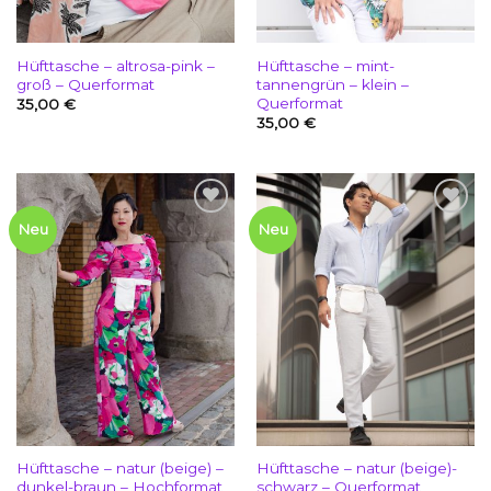
Hüfttasche – altrosa-pink –
Hüfttasche – mint-
groß – Querformat
tannengrün – klein –
Querformat
35,00
€
35,00
€
Add to
Add to
Neu
Neu
wishlist
wishlist
Hüfttasche – natur (beige) –
Hüfttasche – natur (beige)-
dunkel-braun – Hochformat
schwarz – Querformat