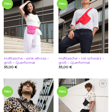
Add to
Add to
Neu
Neu
wishlist
wishlist
Hüfttasche – pink-altrosa –
Hüfttasche – rot-schwarz –
groß – Querformat
groß – Querformat
35,00
€
35,00
€
Add to
Add to
Neu
Neu
wishlist
wishlist